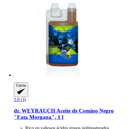
Cesta
5.0 (3)
dr. WEYRAUCH
Aceite de Comino Negro
"Fata Morgana", 1 l
Rico en valiosos ácidos grasos poliinsaturados