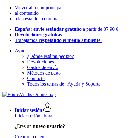
Volver al menú principal
al contenido
a la cesta de la compra
España: envío estándar gratuito
a partir de 87,90 €
Devoluciones gratuitas
Trabajamos
respetando el medio ambiente
.
Ayuda
¿Dónde está mi pedido?
Devoluciones
Gastos de envío
Métodos de pago
Contacto
Todos los temas de "Ayuda y Soporte"
Iniciar sesión
Iniciar sesión ahora
¿Eres un
nuevo usuario?
Crear una cuenta