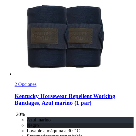
2 Opciones
Kentucky Horsewear
Repellent Working
Bandages, Azul marino (1 par)
-20%
Azul marino
Negro
Lavable a máquina a 30 ° C