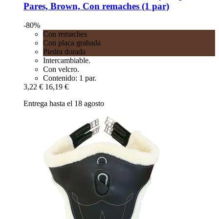
Pares, Brown, Con remaches (1 par)
-80%
Con remaches
Con placa grabada
Piedra dorada
Intercambiable.
Con velcro.
Contenido: 1 par.
3,22 €
16,19 €
Entrega hasta el 18 agosto