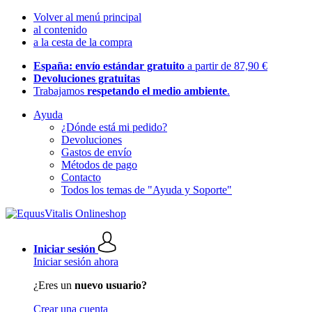
Volver al menú principal
al contenido
a la cesta de la compra
España: envío estándar gratuito
a partir de 87,90 €
Devoluciones gratuitas
Trabajamos
respetando el medio ambiente
.
Ayuda
¿Dónde está mi pedido?
Devoluciones
Gastos de envío
Métodos de pago
Contacto
Todos los temas de "Ayuda y Soporte"
Iniciar sesión
Iniciar sesión ahora
¿Eres un
nuevo usuario?
Crear una cuenta