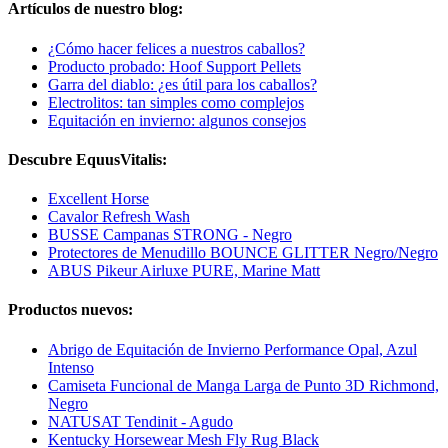
Artículos de nuestro blog:
¿Cómo hacer felices a nuestros caballos?
Producto probado: Hoof Support Pellets
Garra del diablo: ¿es útil para los caballos?
Electrolitos: tan simples como complejos
Equitación en invierno: algunos consejos
Descubre EquusVitalis:
Excellent Horse
Cavalor Refresh Wash
BUSSE Campanas STRONG - Negro
Protectores de Menudillo BOUNCE GLITTER Negro/Negro
ABUS Pikeur Airluxe PURE, Marine Matt
Productos nuevos:
Abrigo de Equitación de Invierno Performance Opal, Azul
Intenso
Camiseta Funcional de Manga Larga de Punto 3D Richmond,
Negro
NATUSAT Tendinit - Agudo
Kentucky Horsewear Mesh Fly Rug Black