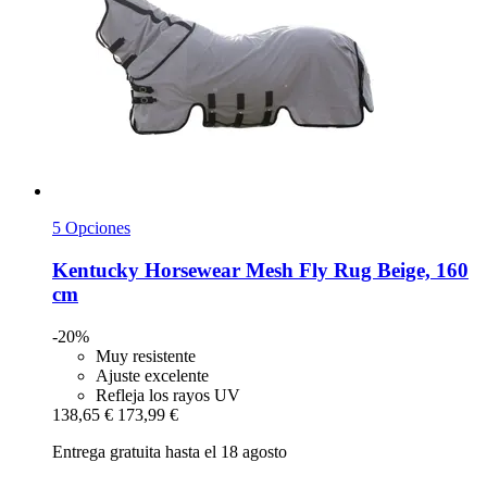
5 Opciones
Kentucky Horsewear
Mesh Fly Rug Beige, 160
cm
-20%
Muy resistente
Ajuste excelente
Refleja los rayos UV
138,65 €
173,99 €
Entrega gratuita hasta el 18 agosto