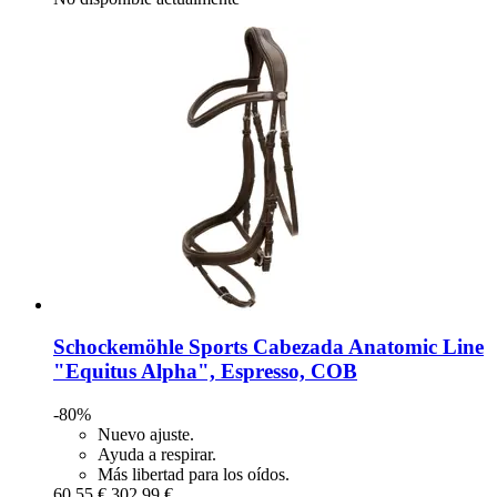
Schockemöhle Sports
Cabezada Anatomic Line
"Equitus Alpha", Espresso, COB
-80%
Nuevo ajuste.
Ayuda a respirar.
Más libertad para los oídos.
60,55 €
302,99 €