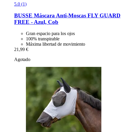
5.0 (1)
BUSSE
Máscara Anti-​Moscas FLY GUARD
FREE -​ Azul, Cob
Gran espacio para los ojos
100% transpirable
Máxima libertad de movimiento
21,99 €
Agotado