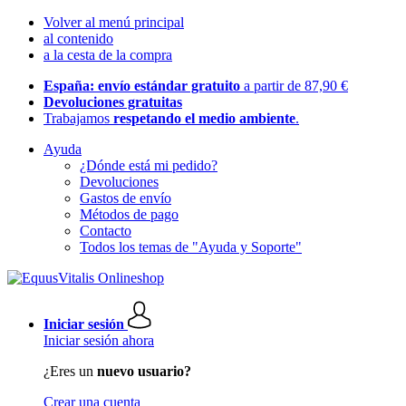
Volver al menú principal
al contenido
a la cesta de la compra
España: envío estándar gratuito
a partir de 87,90 €
Devoluciones gratuitas
Trabajamos
respetando el medio ambiente
.
Ayuda
¿Dónde está mi pedido?
Devoluciones
Gastos de envío
Métodos de pago
Contacto
Todos los temas de "Ayuda y Soporte"
Iniciar sesión
Iniciar sesión ahora
¿Eres un
nuevo usuario?
Crear una cuenta