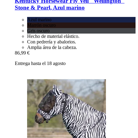
Kentucky Horsewear
Fly Veil "Wellington"
Stone & Pearl, Azul marino
Azul marino
Marrón oscuro
Gris oscuro
Hecho de material elástico.
Con pedrería y abalorios.
Amplia área de la cabeza.
86,99 €
Entrega hasta el 18 agosto