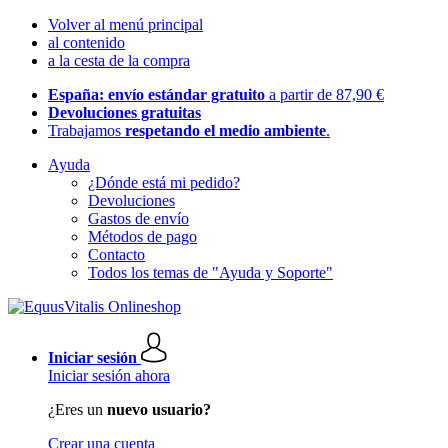
Volver al menú principal
al contenido
a la cesta de la compra
España: envío estándar gratuito
a partir de 87,90 €
Devoluciones gratuitas
Trabajamos
respetando el medio ambiente
.
Ayuda
¿Dónde está mi pedido?
Devoluciones
Gastos de envío
Métodos de pago
Contacto
Todos los temas de "Ayuda y Soporte"
Iniciar sesión
Iniciar sesión ahora
¿Eres un
nuevo usuario?
Crear una cuenta