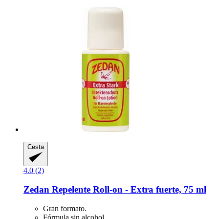
Cesta
4.0 (2)
Zedan
Repelente Roll-​on -​ Extra fuerte, 75 ml
Gran formato.
Fórmula sin alcohol.