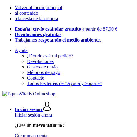
Volver al menú principal
al contenido
a la cesta de la compra
España: envío estándar gratuito
a partir de 87,90 €
Devoluciones gratuitas
Trabajamos
respetando el medio ambiente
.
Ayuda
¿Dónde está mi pedido?
Devoluciones
Gastos de envío
Métodos de pago
Contacto
Todos los temas de "Ayuda y Soporte"
Iniciar sesión
Iniciar sesión ahora
¿Eres un
nuevo usuario?
Crear una cuenta