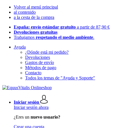
Volver al menú principal
al contenido
a la cesta de la compra
España: envío estándar gratuito
a partir de 87,90 €
Devoluciones gratuitas
Trabajamos
respetando el medio ambiente
.
Ayuda
¿Dónde está mi pedido?
Devoluciones
Gastos de envío
Métodos de pago
Contacto
Todos los temas de "Ayuda y Soporte"
Iniciar sesión
Iniciar sesión ahora
¿Eres un
nuevo usuario?
Crear una cuenta