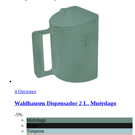
4 Opciones
Waldhausen
Dispensador 2 L, Muérdago
-5%
Muérdago
Negro
Turquesa