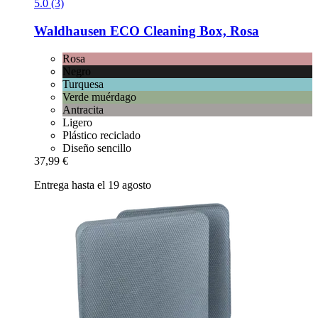
5.0 (3)
Waldhausen
ECO Cleaning Box, Rosa
Rosa
Negro
Turquesa
Verde muérdago
Antracita
Ligero
Plástico reciclado
Diseño sencillo
37,99 €
Entrega hasta el 19 agosto