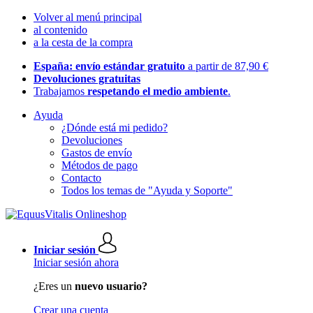
Volver al menú principal
al contenido
a la cesta de la compra
España: envío estándar gratuito
a partir de 87,90 €
Devoluciones gratuitas
Trabajamos
respetando el medio ambiente
.
Ayuda
¿Dónde está mi pedido?
Devoluciones
Gastos de envío
Métodos de pago
Contacto
Todos los temas de "Ayuda y Soporte"
Iniciar sesión
Iniciar sesión ahora
¿Eres un
nuevo usuario?
Crear una cuenta