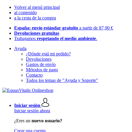
Volver al menú principal
al contenido
a la cesta de la compra
España: envío estándar gratuito
a partir de 87,90 €
Devoluciones gratuitas
Trabajamos
respetando el medio ambiente
.
Ayuda
¿Dónde está mi pedido?
Devoluciones
Gastos de envío
Métodos de pago
Contacto
Todos los temas de "Ayuda y Soporte"
Iniciar sesión
Iniciar sesión ahora
¿Eres un
nuevo usuario?
Crear una cuenta