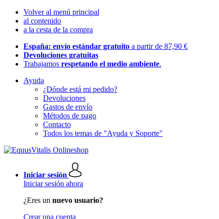
Volver al menú principal
al contenido
a la cesta de la compra
España: envío estándar gratuito
a partir de 87,90 €
Devoluciones gratuitas
Trabajamos
respetando el medio ambiente
.
Ayuda
¿Dónde está mi pedido?
Devoluciones
Gastos de envío
Métodos de pago
Contacto
Todos los temas de "Ayuda y Soporte"
Iniciar sesión
Iniciar sesión ahora
¿Eres un
nuevo usuario?
Crear una cuenta