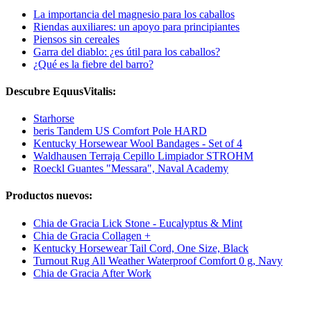
La importancia del magnesio para los caballos
Riendas auxiliares: un apoyo para principiantes
Piensos sin cereales
Garra del diablo: ¿es útil para los caballos?
¿Qué es la fiebre del barro?
Descubre EquusVitalis:
Starhorse
beris Tandem US Comfort Pole HARD
Kentucky Horsewear Wool Bandages - Set of 4
Waldhausen Terraja Cepillo Limpiador STROHM
Roeckl Guantes "Messara", Naval Academy
Productos nuevos:
Chia de Gracia Lick Stone - Eucalyptus & Mint
Chia de Gracia Collagen +
Kentucky Horsewear Tail Cord, One Size, Black
Turnout Rug All Weather Waterproof Comfort 0 g, Navy
Chia de Gracia After Work