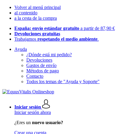
Volver al menú principal
al contenido
a la cesta de la compra
España: envío estándar gratuito
a partir de 87,90 €
Devoluciones gratuitas
Trabajamos
respetando el medio ambiente
.
Ayuda
¿Dónde está mi pedido?
Devoluciones
Gastos de envío
Métodos de pago
Contacto
Todos los temas de "Ayuda y Soporte"
Iniciar sesión
Iniciar sesión ahora
¿Eres un
nuevo usuario?
Crear una cuenta