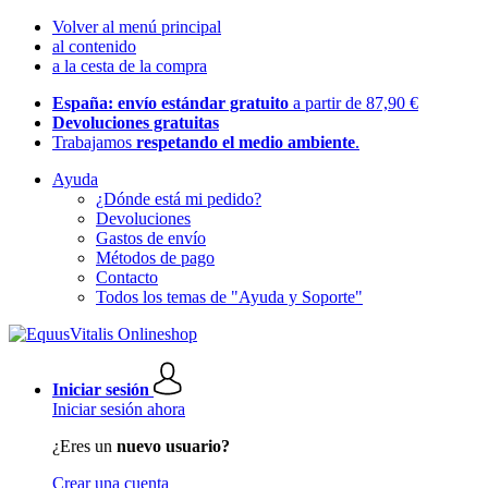
Volver al menú principal
al contenido
a la cesta de la compra
España: envío estándar gratuito
a partir de 87,90 €
Devoluciones gratuitas
Trabajamos
respetando el medio ambiente
.
Ayuda
¿Dónde está mi pedido?
Devoluciones
Gastos de envío
Métodos de pago
Contacto
Todos los temas de "Ayuda y Soporte"
Iniciar sesión
Iniciar sesión ahora
¿Eres un
nuevo usuario?
Crear una cuenta