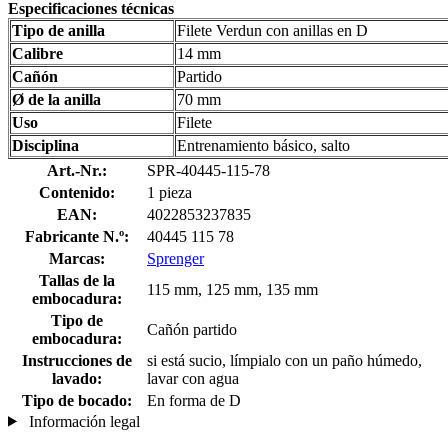
Especificaciones técnicas
Tipo de anilla
Filete Verdun con anillas en D
Calibre
14 mm
Cañón
Partido
Ø de la anilla
70 mm
Uso
Filete
Disciplina
Entrenamiento básico, salto
Art.-Nr.:
SPR-40445-115-78
Contenido:
1 pieza
EAN:
4022853237835
Fabricante N.º:
40445 115 78
Marcas:
Sprenger
Tallas de la
115 mm, 125 mm, 135 mm
embocadura:
Tipo de
Cañón partido
embocadura:
Instrucciones de
si está sucio, límpialo con un paño húmedo,
lavado:
lavar con agua
Tipo de bocado:
En forma de D
Información legal