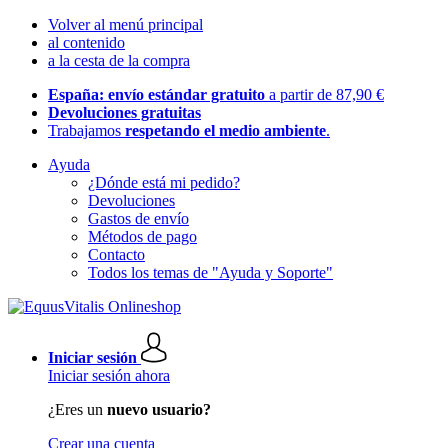
Volver al menú principal
al contenido
a la cesta de la compra
España: envío estándar gratuito
a partir de 87,90 €
Devoluciones gratuitas
Trabajamos
respetando el medio ambiente
.
Ayuda
¿Dónde está mi pedido?
Devoluciones
Gastos de envío
Métodos de pago
Contacto
Todos los temas de "Ayuda y Soporte"
Iniciar sesión
Iniciar sesión ahora
¿Eres un
nuevo usuario?
Crear una cuenta