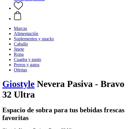
Marcas
Alimentación
Suplementos y snacks
Caballo
Jinete
Ropa
Cuadra y pasto
Perros y gatos
Ofertas
Giostyle
Nevera Pasiva - Bravo
32 Ultra
Espacio de sobra para tus bebidas frescas
favoritas