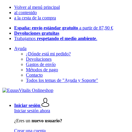
Volver al menú principal
al contenido
a la cesta de la compra
España: envío estándar gratuito
a partir de 87,90 €
Devoluciones gratuitas
Trabajamos
respetando el medio ambiente
.
Ayuda
¿Dónde está mi pedido?
Devoluciones
Gastos de envío
Métodos de pago
Contacto
Todos los temas de "Ayuda y Soporte"
Iniciar sesión
Iniciar sesión ahora
¿Eres un
nuevo usuario?
Crear una cuenta