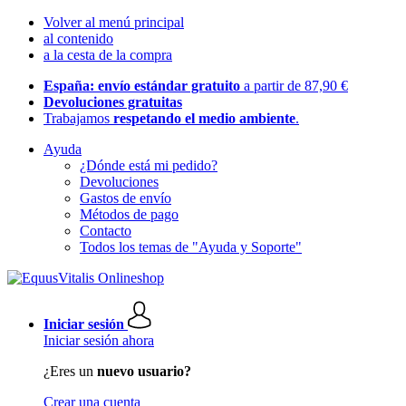
Volver al menú principal
al contenido
a la cesta de la compra
España: envío estándar gratuito
a partir de 87,90 €
Devoluciones gratuitas
Trabajamos
respetando el medio ambiente
.
Ayuda
¿Dónde está mi pedido?
Devoluciones
Gastos de envío
Métodos de pago
Contacto
Todos los temas de "Ayuda y Soporte"
Iniciar sesión
Iniciar sesión ahora
¿Eres un
nuevo usuario?
Crear una cuenta