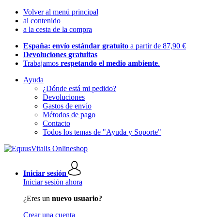
Volver al menú principal
al contenido
a la cesta de la compra
España: envío estándar gratuito
a partir de 87,90 €
Devoluciones gratuitas
Trabajamos
respetando el medio ambiente
.
Ayuda
¿Dónde está mi pedido?
Devoluciones
Gastos de envío
Métodos de pago
Contacto
Todos los temas de "Ayuda y Soporte"
Iniciar sesión
Iniciar sesión ahora
¿Eres un
nuevo usuario?
Crear una cuenta