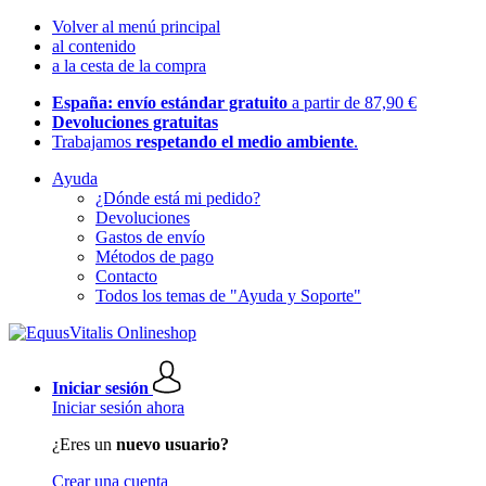
Volver al menú principal
al contenido
a la cesta de la compra
España: envío estándar gratuito
a partir de 87,90 €
Devoluciones gratuitas
Trabajamos
respetando el medio ambiente
.
Ayuda
¿Dónde está mi pedido?
Devoluciones
Gastos de envío
Métodos de pago
Contacto
Todos los temas de "Ayuda y Soporte"
Iniciar sesión
Iniciar sesión ahora
¿Eres un
nuevo usuario?
Crear una cuenta