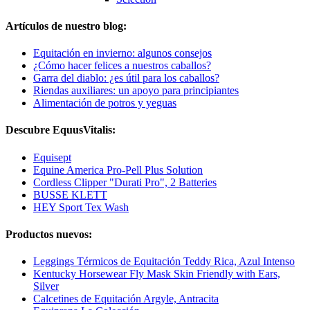
Artículos de nuestro blog:
Equitación en invierno: algunos consejos
¿Cómo hacer felices a nuestros caballos?
Garra del diablo: ¿es útil para los caballos?
Riendas auxiliares: un apoyo para principiantes
Alimentación de potros y yeguas
Descubre EquusVitalis:
Equisept
Equine America Pro-Pell Plus Solution
Cordless Clipper "Durati Pro", 2 Batteries
BUSSE KLETT
HEY Sport Tex Wash
Productos nuevos:
Leggings Térmicos de Equitación Teddy Rica, Azul Intenso
Kentucky Horsewear Fly Mask Skin Friendly with Ears,
Silver
Calcetines de Equitación Argyle, Antracita