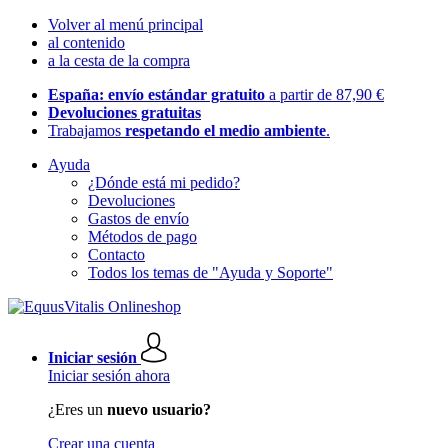
Volver al menú principal
al contenido
a la cesta de la compra
España: envío estándar gratuito
a partir de 87,90 €
Devoluciones gratuitas
Trabajamos
respetando el medio ambiente
.
Ayuda
¿Dónde está mi pedido?
Devoluciones
Gastos de envío
Métodos de pago
Contacto
Todos los temas de "Ayuda y Soporte"
Iniciar sesión
Iniciar sesión ahora
¿Eres un
nuevo usuario?
Crear una cuenta