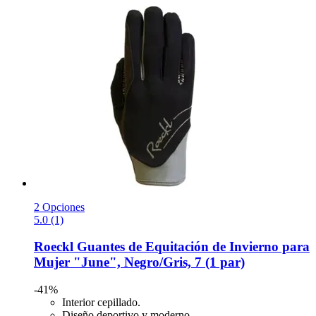
2 Opciones
5.0 (1)
Roeckl
Guantes de Equitación de Invierno para
Mujer "June", Negro/Gris, 7 (1 par)
-41%
Interior cepillado.
Diseño deportivo y moderno.