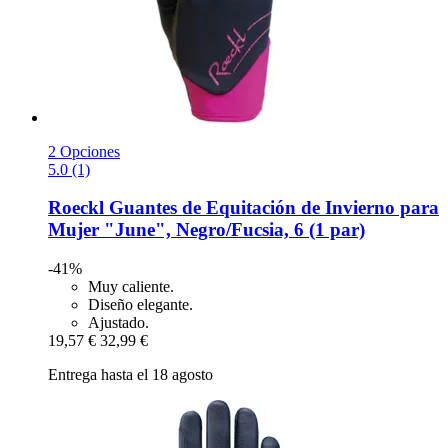
2 Opciones
5.0 (1)
Roeckl
Guantes de Equitación de Invierno para
Mujer "June", Negro/Fucsia, 6 (1 par)
-41%
Muy caliente.
Diseño elegante.
Ajustado.
19,57 €
32,99 €
Entrega hasta el 18 agosto