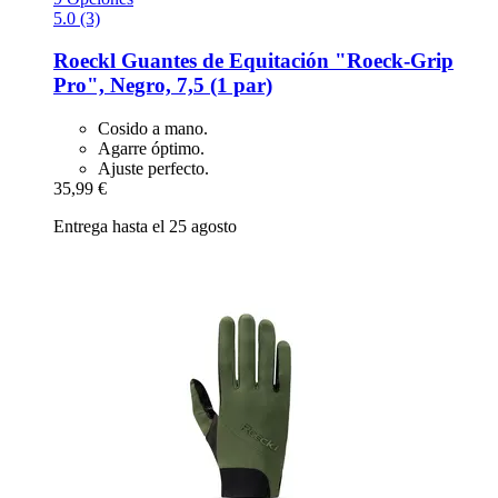
5.0 (3)
Roeckl
Guantes de Equitación "Roeck-​Grip
Pro", Negro, 7,5 (1 par)
Cosido a mano.
Agarre óptimo.
Ajuste perfecto.
35,99 €
Entrega hasta el 25 agosto