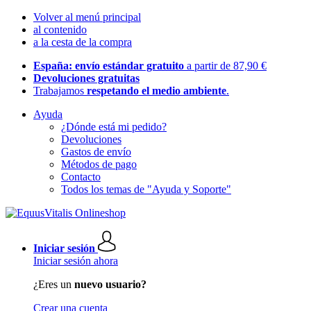
Volver al menú principal
al contenido
a la cesta de la compra
España: envío estándar gratuito
a partir de 87,90 €
Devoluciones gratuitas
Trabajamos
respetando el medio ambiente
.
Ayuda
¿Dónde está mi pedido?
Devoluciones
Gastos de envío
Métodos de pago
Contacto
Todos los temas de "Ayuda y Soporte"
Iniciar sesión
Iniciar sesión ahora
¿Eres un
nuevo usuario?
Crear una cuenta