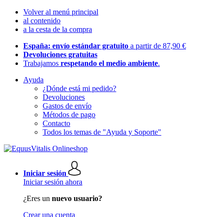
Volver al menú principal
al contenido
a la cesta de la compra
España: envío estándar gratuito
a partir de 87,90 €
Devoluciones gratuitas
Trabajamos
respetando el medio ambiente
.
Ayuda
¿Dónde está mi pedido?
Devoluciones
Gastos de envío
Métodos de pago
Contacto
Todos los temas de "Ayuda y Soporte"
Iniciar sesión
Iniciar sesión ahora
¿Eres un
nuevo usuario?
Crear una cuenta