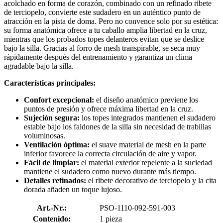
acolchado en forma de corazón, combinado con un refinado ribete
de terciopelo, convierte este sudadero en un auténtico punto de
atracción en la pista de doma. Pero no convence solo por su estética:
su forma anatómica ofrece a tu caballo amplia libertad en la cruz,
mientras que los probados topes delanteros evitan que se deslice
bajo la silla. Gracias al forro de mesh transpirable, se seca muy
rápidamente después del entrenamiento y garantiza un clima
agradable bajo la silla.
Características principales:
Confort excepcional:
el diseño anatómico previene los
puntos de presión y ofrece máxima libertad en la cruz.
Sujeción segura:
los topes integrados mantienen el sudadero
estable bajo los faldones de la silla sin necesidad de trabillas
voluminosas.
Ventilación óptima:
el suave material de mesh en la parte
inferior favorece la correcta circulación de aire y vapor.
Fácil de limpiar:
el material exterior repelente a la suciedad
mantiene el sudadero como nuevo durante más tiempo.
Detalles refinados:
el ribete decorativo de terciopelo y la cita
dorada añaden un toque lujoso.
Art.-Nr.:
PSO-1110-092-591-003
Contenido:
1 pieza