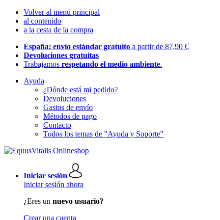
Volver al menú principal
al contenido
a la cesta de la compra
España: envío estándar gratuito
a partir de 87,90 €
Devoluciones gratuitas
Trabajamos
respetando el medio ambiente
.
Ayuda
¿Dónde está mi pedido?
Devoluciones
Gastos de envío
Métodos de pago
Contacto
Todos los temas de "Ayuda y Soporte"
Iniciar sesión
Iniciar sesión ahora
¿Eres un
nuevo usuario?
Crear una cuenta