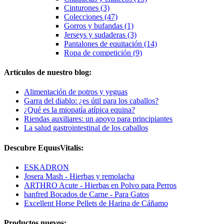
Cinturones (3)
Colecciones (47)
Gorros y bufandas (1)
Jerseys y sudaderas (3)
Pantalones de equitación (14)
Ropa de competición (9)
Artículos de nuestro blog:
Alimentación de potros y yeguas
Garra del diablo: ¿es útil para los caballos?
¿Qué es la miopatía atípica equina?
Riendas auxiliares: un apoyo para principiantes
La salud gastrointestinal de los caballos
Descubre EquusVitalis:
ESKADRON
Josera Mash - Hierbas y remolacha
ARTHRO Acute - Hierbas en Polvo para Perros
hanfred Bocados de Carne - Para Gatos
Excellent Horse Pellets de Harina de Cáñamo
Productos nuevos: