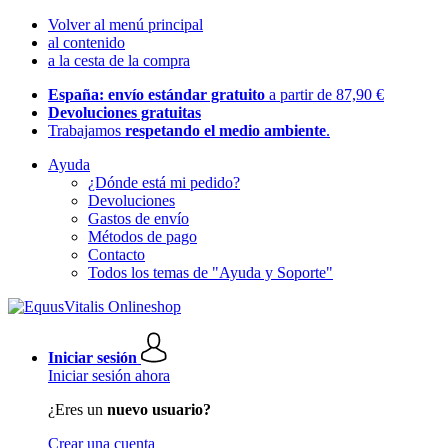
Volver al menú principal
al contenido
a la cesta de la compra
España: envío estándar gratuito
a partir de 87,90 €
Devoluciones gratuitas
Trabajamos
respetando el medio ambiente
.
Ayuda
¿Dónde está mi pedido?
Devoluciones
Gastos de envío
Métodos de pago
Contacto
Todos los temas de "Ayuda y Soporte"
Iniciar sesión
Iniciar sesión ahora
¿Eres un
nuevo usuario?
Crear una cuenta