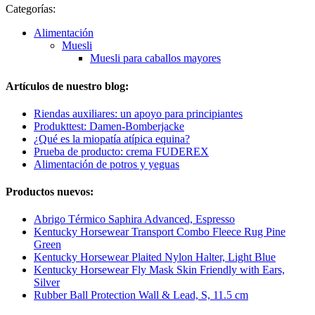
Categorías:
Alimentación
Muesli
Muesli para caballos mayores
Artículos de nuestro blog:
Riendas auxiliares: un apoyo para principiantes
Produkttest: Damen-Bomberjacke
¿Qué es la miopatía atípica equina?
Prueba de producto: crema FUDEREX
Alimentación de potros y yeguas
Productos nuevos:
Abrigo Térmico Saphira Advanced, Espresso
Kentucky Horsewear Transport Combo Fleece Rug Pine
Green
Kentucky Horsewear Plaited Nylon Halter, Light Blue
Kentucky Horsewear Fly Mask Skin Friendly with Ears,
Silver
Rubber Ball Protection Wall & Lead, S, 11.5 cm