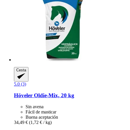
Cesta
5.0 (3)
Höveler
Oldie-​Mix, 20 kg
Sin avena
Fácil de masticar
Buena aceptación
34,49 €
(1,72 € / kg)