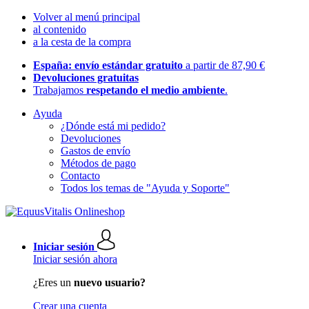
Volver al menú principal
al contenido
a la cesta de la compra
España: envío estándar gratuito
a partir de 87,90 €
Devoluciones gratuitas
Trabajamos
respetando el medio ambiente
.
Ayuda
¿Dónde está mi pedido?
Devoluciones
Gastos de envío
Métodos de pago
Contacto
Todos los temas de "Ayuda y Soporte"
Iniciar sesión
Iniciar sesión ahora
¿Eres un
nuevo usuario?
Crear una cuenta