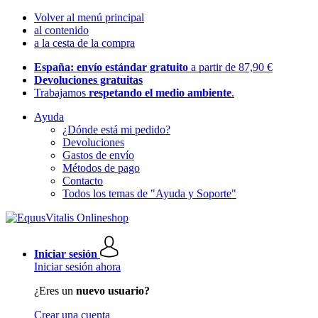
Volver al menú principal
al contenido
a la cesta de la compra
España: envío estándar gratuito
a partir de 87,90 €
Devoluciones gratuitas
Trabajamos
respetando el medio ambiente
.
Ayuda
¿Dónde está mi pedido?
Devoluciones
Gastos de envío
Métodos de pago
Contacto
Todos los temas de "Ayuda y Soporte"
Iniciar sesión
Iniciar sesión ahora
¿Eres un
nuevo usuario?
Crear una cuenta