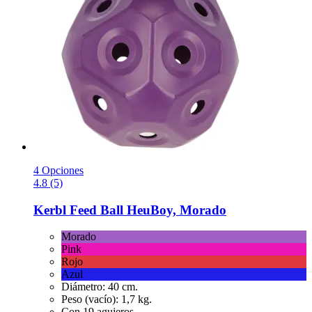
4 Opciones
4.8 (5)
Kerbl
Feed Ball HeuBoy, Morado
Morado
Pink
Rojo
Azul
Diámetro: 40 cm.
Peso (vacío): 1,7 kg.
Con 19 agujeros