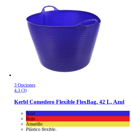
3 Opciones
4.3 (3)
Kerbl
Comedero Flexible FlexBag, 42 L, Azul
Azul
Rojo
Amarillo
Plástico flexible.