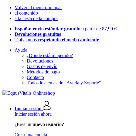
Volver al menú principal
al contenido
a la cesta de la compra
España: envío estándar gratuito
a partir de 87,90 €
Devoluciones gratuitas
Trabajamos
respetando el medio ambiente
.
Ayuda
¿Dónde está mi pedido?
Devoluciones
Gastos de envío
Métodos de pago
Contacto
Todos los temas de "Ayuda y Soporte"
Iniciar sesión
Iniciar sesión ahora
¿Eres un
nuevo usuario?
Crear una cuenta