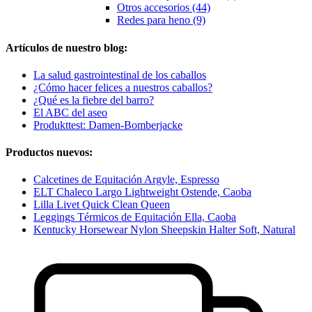
Otros accesorios (44)
Redes para heno (9)
Artículos de nuestro blog:
La salud gastrointestinal de los caballos
¿Cómo hacer felices a nuestros caballos?
¿Qué es la fiebre del barro?
El ABC del aseo
Produkttest: Damen-Bomberjacke
Productos nuevos:
Calcetines de Equitación Argyle, Espresso
ELT Chaleco Largo Lightweight Ostende, Caoba
Lilla Livet Quick Clean Queen
Leggings Térmicos de Equitación Ella, Caoba
Kentucky Horsewear Nylon Sheepskin Halter Soft, Natural