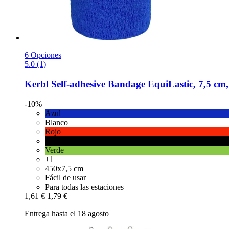
6 Opciones
5.0 (1)
Kerbl
Self-​adhesive Bandage EquiLastic, 7,5 cm,
-10%
Azul
Blanco
Rojo
Negro
Verde
+1
450x7,5 cm
Fácil de usar
Para todas las estaciones
1,61 €
1,79 €
Entrega hasta el 18 agosto