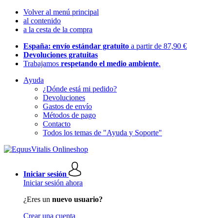
Volver al menú principal
al contenido
a la cesta de la compra
España: envío estándar gratuito
a partir de 87,90 €
Devoluciones gratuitas
Trabajamos
respetando el medio ambiente
.
Ayuda
¿Dónde está mi pedido?
Devoluciones
Gastos de envío
Métodos de pago
Contacto
Todos los temas de "Ayuda y Soporte"
Iniciar sesión
Iniciar sesión ahora
¿Eres un
nuevo usuario?
Crear una cuenta