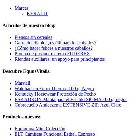
Marcas
KERALIT
Artículos de nuestro blog:
Piensos sin cereales
Garra del diablo: ¿es útil para los caballos?
¿Cómo hacer felices a nuestros caballos?
Prueba de producto: crema FUDEREX
Riendas auxiliares: un apoyo para principiantes
Descubre EquusVitalis:
Marstall
Waldhausen Forro Thermo, 100 g, Negro
Kentucky Horsewear Protección de Pecho
ESKADRON Manta para el Establo SIGMA 100 g, negra
Cubrecuello Antieczema EXTENSIVE ZIP, Azul Claro
Productos nuevos:
Equiprana Mini Colección
ELT Camiseta Funcional Esthal, Espresso