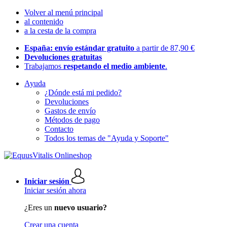
Volver al menú principal
al contenido
a la cesta de la compra
España: envío estándar gratuito
a partir de 87,90 €
Devoluciones gratuitas
Trabajamos
respetando el medio ambiente
.
Ayuda
¿Dónde está mi pedido?
Devoluciones
Gastos de envío
Métodos de pago
Contacto
Todos los temas de "Ayuda y Soporte"
Iniciar sesión
Iniciar sesión ahora
¿Eres un
nuevo usuario?
Crear una cuenta