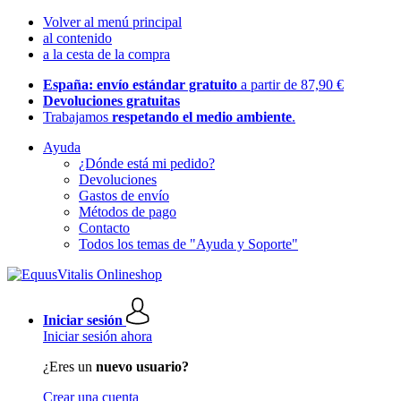
Volver al menú principal
al contenido
a la cesta de la compra
España: envío estándar gratuito
a partir de 87,90 €
Devoluciones gratuitas
Trabajamos
respetando el medio ambiente
.
Ayuda
¿Dónde está mi pedido?
Devoluciones
Gastos de envío
Métodos de pago
Contacto
Todos los temas de "Ayuda y Soporte"
Iniciar sesión
Iniciar sesión ahora
¿Eres un
nuevo usuario?
Crear una cuenta