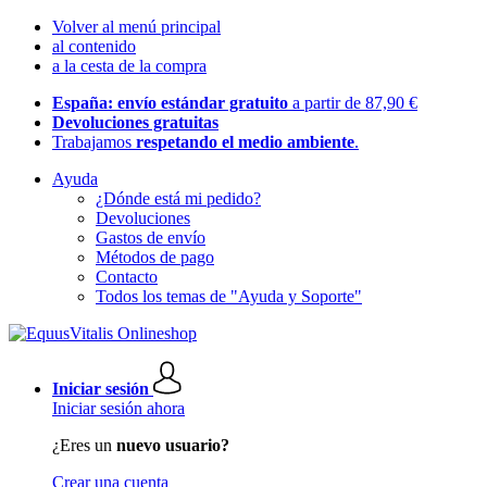
Volver al menú principal
al contenido
a la cesta de la compra
España: envío estándar gratuito
a partir de 87,90 €
Devoluciones gratuitas
Trabajamos
respetando el medio ambiente
.
Ayuda
¿Dónde está mi pedido?
Devoluciones
Gastos de envío
Métodos de pago
Contacto
Todos los temas de "Ayuda y Soporte"
Iniciar sesión
Iniciar sesión ahora
¿Eres un
nuevo usuario?
Crear una cuenta