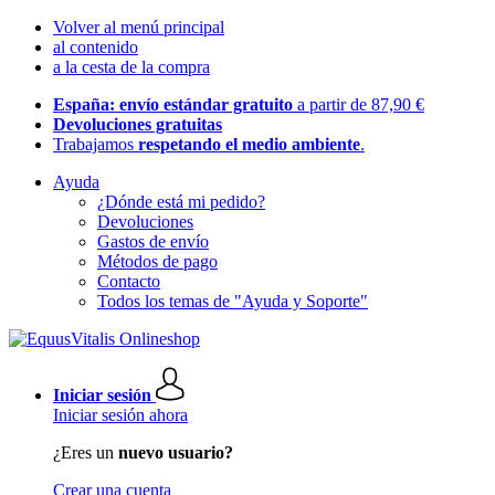
Volver al menú principal
al contenido
a la cesta de la compra
España: envío estándar gratuito
a partir de 87,90 €
Devoluciones gratuitas
Trabajamos
respetando el medio ambiente
.
Ayuda
¿Dónde está mi pedido?
Devoluciones
Gastos de envío
Métodos de pago
Contacto
Todos los temas de "Ayuda y Soporte"
Iniciar sesión
Iniciar sesión ahora
¿Eres un
nuevo usuario?
Crear una cuenta