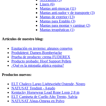
Liners (6)
Mantas anti-moscas (11)
Mantas anti-sudor y de transporte (3)
Mantas de exterior (13)
Mantas para Establo (3)
Mantas para montar y caminar (2)
Mantas terapéuticas (1)
Artículos de nuestro blog:
Equitación en invierno: algunos consejos
Produkttest: Damen-Bomberjacke
Prueba de producto: crema FUDEREX
Producto probado: Hoof Support Pellets
¿Qué es la miopatía atípica equina?
Productos nuevos:
ELT Chaleco Largo Lightweight Ostende, Negro
NATUSAT Tendinit - Agudo
Kentucky Horsewear Lead Rope Loop 2,8 m
ELT Camiseta de Cuello Alto Trento, Salvia
NATUSAT Algas-Omega en Polvo