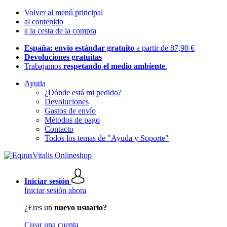
Volver al menú principal
al contenido
a la cesta de la compra
España: envío estándar gratuito
a partir de 87,90 €
Devoluciones gratuitas
Trabajamos
respetando el medio ambiente
.
Ayuda
¿Dónde está mi pedido?
Devoluciones
Gastos de envío
Métodos de pago
Contacto
Todos los temas de "Ayuda y Soporte"
Iniciar sesión
Iniciar sesión ahora
¿Eres un
nuevo usuario?
Crear una cuenta