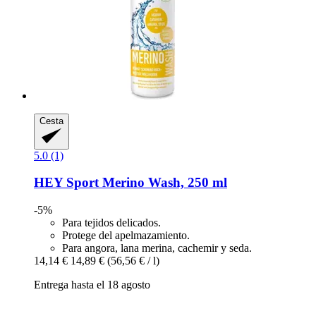
Cesta
5.0 (1)
HEY Sport
Merino Wash, 250 ml
-5%
Para tejidos delicados.
Protege del apelmazamiento.
Para angora, lana merina, cachemir y seda.
14,14 €
14,89 €
(56,56 € / l)
Entrega hasta el 18 agosto