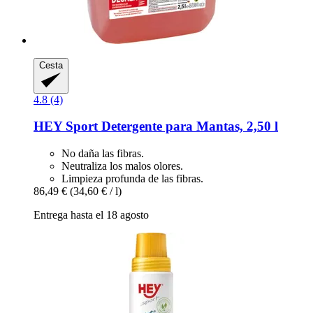
Cesta
4.8 (4)
HEY Sport
Detergente para Mantas, 2,50 l
No daña las fibras.
Neutraliza los malos olores.
Limpieza profunda de las fibras.
86,49 €
(34,60 € / l)
Entrega hasta el 18 agosto