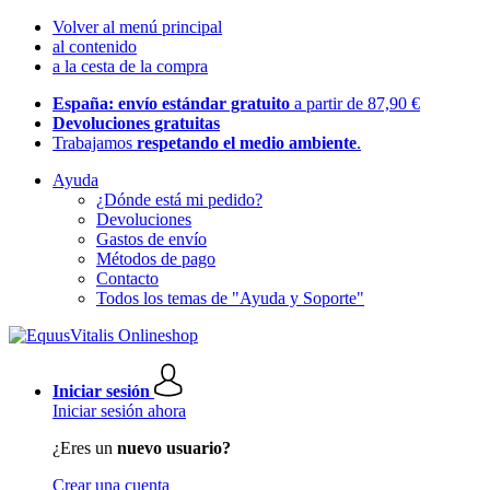
Volver al menú principal
al contenido
a la cesta de la compra
España: envío estándar gratuito
a partir de 87,90 €
Devoluciones gratuitas
Trabajamos
respetando el medio ambiente
.
Ayuda
¿Dónde está mi pedido?
Devoluciones
Gastos de envío
Métodos de pago
Contacto
Todos los temas de "Ayuda y Soporte"
Iniciar sesión
Iniciar sesión ahora
¿Eres un
nuevo usuario?
Crear una cuenta