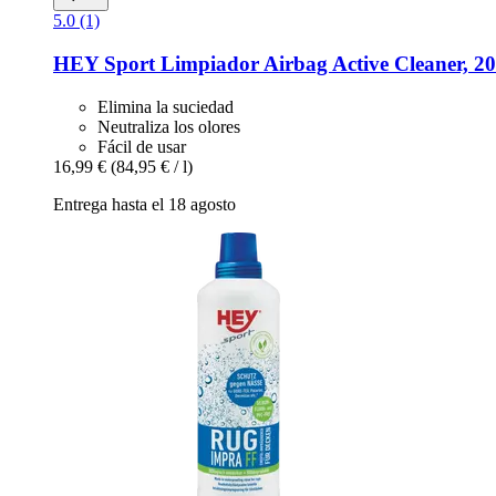
5.0 (1)
HEY Sport
Limpiador Airbag Active Cleaner, 2
Elimina la suciedad
Neutraliza los olores
Fácil de usar
16,99 €
(84,95 € / l)
Entrega hasta el 18 agosto