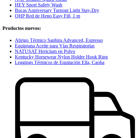
HEY Sport Safety Wash
Bucas Anniversary Turnout Light Stay-Dry
QHP Red de Heno Easy Fill, 1 m
Productos nuevos:
Abrigo Térmico Saphira Advanced, Espresso
Equiprana Aceite para Vías Respiratorias
NATUSAT Hericium en Polvo
Kentucky Horsewear Nylon Holder Hook Ring
Leggings Térmicos de Equitación Ella, Caoba