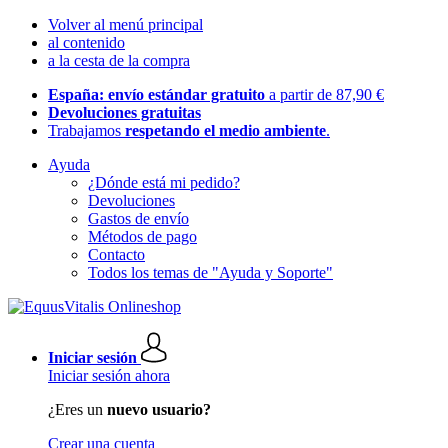
Volver al menú principal
al contenido
a la cesta de la compra
España: envío estándar gratuito
a partir de 87,90 €
Devoluciones gratuitas
Trabajamos
respetando el medio ambiente
.
Ayuda
¿Dónde está mi pedido?
Devoluciones
Gastos de envío
Métodos de pago
Contacto
Todos los temas de "Ayuda y Soporte"
Iniciar sesión
Iniciar sesión ahora
¿Eres un
nuevo usuario?
Crear una cuenta