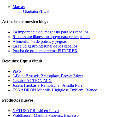
Marcas
GladiatorPLUS
Artículos de nuestro blog:
La importancia del magnesio para los caballos
Riendas auxiliares: un apoyo para principiantes
Alimentación de potros y yeguas
La salud gastrointestinal de los caballos
Prueba de producto: crema FUDEREX
Descubre EquusVitalis:
Pavo
3-Point Brussels Breastplate, Brown/Silver
Cavalor ACTION MIX
Josera Hierbas y Remolacha - Alfalfa Pura
ESKADRON Mantilla Highgloss Emblem, Blanco
Productos nuevos:
NATUSAT Reishi en Polvo
Waldhausen Mantilla Phoenix, Espresso