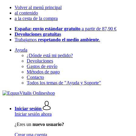
Volver al menú principal
al contenido
a la cesta de la compra
España: envío estándar gratuito
a partir de 87,90 €
Devoluciones gratuitas
Trabajamos
respetando el medio ambiente
.
Ayuda
¿Dónde está mi pedido?
Devoluciones
Gastos de envío
Métodos de pago
Contacto
Todos los temas de "Ayuda y Soporte"
Iniciar sesión
Iniciar sesión ahora
¿Eres un
nuevo usuario?
Crear una cuenta