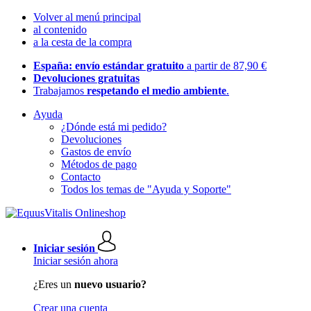
Volver al menú principal
al contenido
a la cesta de la compra
España: envío estándar gratuito
a partir de 87,90 €
Devoluciones gratuitas
Trabajamos
respetando el medio ambiente
.
Ayuda
¿Dónde está mi pedido?
Devoluciones
Gastos de envío
Métodos de pago
Contacto
Todos los temas de "Ayuda y Soporte"
Iniciar sesión
Iniciar sesión ahora
¿Eres un
nuevo usuario?
Crear una cuenta