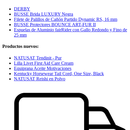
DERBY
BUSSE Brida LUXURY Negra
Filete de Palillos de Cañón Partido Dynamic RS, 16 mm
BUSSE Protectores BOUNCE ART-FUR II
Espuelas de Aluminio fairRider con Gallo Redondo y Fino de
25 mm
Productos nuevos:
NATUSAT Tendinit - Pur
Lilla Livet First Aid Care Cream
Equiprana Aceite Motivaciones
Kentucky Horsewear Tail Cord, One Size, Black
NATUSAT Reishi en Polvo