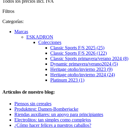
Todos los precios incl. IVA
Filtros
Categorías:
Marcas
ESKADRON
Colecciones
Classic Sports F/S 2025 (25)
Classic Sports F/S 2026 (122)
Classic Sports primavera/verano 2024 (8)
Dynamic primavera/verano2024 (5)
Heritage otoño/invierno 2023 (9)
Heritage otoño/invierno 2024 (24)
Platinum 2023 (1)
Artículos de nuestro blog:
Piensos sin cereales
Produkttest: Damen-Bomberjacke
Riendas auxiliares: un apoyo para principiantes
Electrolitos: tan simples como complejos
¿Cómo hacer felices a nuestros caballos?