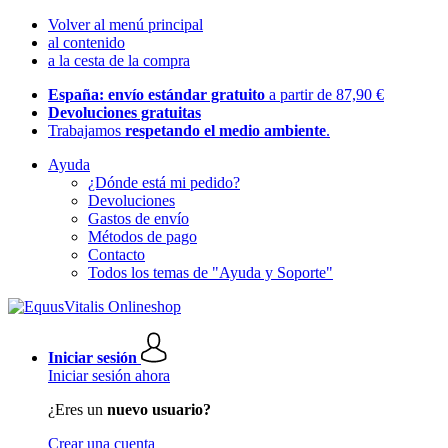
Volver al menú principal
al contenido
a la cesta de la compra
España: envío estándar gratuito
a partir de 87,90 €
Devoluciones gratuitas
Trabajamos
respetando el medio ambiente
.
Ayuda
¿Dónde está mi pedido?
Devoluciones
Gastos de envío
Métodos de pago
Contacto
Todos los temas de "Ayuda y Soporte"
Iniciar sesión
Iniciar sesión ahora
¿Eres un
nuevo usuario?
Crear una cuenta