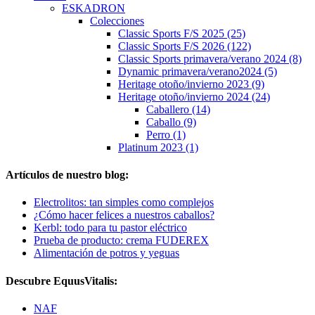
ESKADRON
Colecciones
Classic Sports F/S 2025 (25)
Classic Sports F/S 2026 (122)
Classic Sports primavera/verano 2024 (8)
Dynamic primavera/verano2024 (5)
Heritage otoño/invierno 2023 (9)
Heritage otoño/invierno 2024 (24)
Caballero (14)
Caballo (9)
Perro (1)
Platinum 2023 (1)
Artículos de nuestro blog:
Electrolitos: tan simples como complejos
¿Cómo hacer felices a nuestros caballos?
Kerbl: todo para tu pastor eléctrico
Prueba de producto: crema FUDEREX
Alimentación de potros y yeguas
Descubre EquusVitalis:
NAF