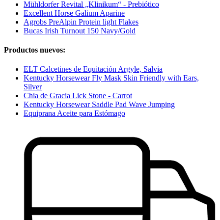
Mühldorfer Revital „Klinikum“ - Prebiótico
Excellent Horse Galium Aparine
Agrobs PreAlpin Protein light Flakes
Bucas Irish Turnout 150 Navy/Gold
Productos nuevos:
ELT Calcetines de Equitación Argyle, Salvia
Kentucky Horsewear Fly Mask Skin Friendly with Ears,
Silver
Chia de Gracia Lick Stone - Carrot
Kentucky Horsewear Saddle Pad Wave Jumping
Equiprana Aceite para Estómago