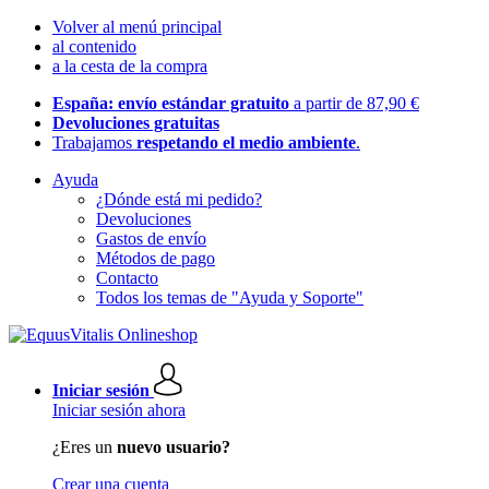
Volver al menú principal
al contenido
a la cesta de la compra
España: envío estándar gratuito
a partir de 87,90 €
Devoluciones gratuitas
Trabajamos
respetando el medio ambiente
.
Ayuda
¿Dónde está mi pedido?
Devoluciones
Gastos de envío
Métodos de pago
Contacto
Todos los temas de "Ayuda y Soporte"
Iniciar sesión
Iniciar sesión ahora
¿Eres un
nuevo usuario?
Crear una cuenta