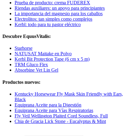
Prueba de producto: crema FUDEREX
Riendas auxiliares: un apoyo para principiantes
La importancia del magnesio para los caballos
Electrolitos: tan simples como complejos
Kerbl: todo para tu pastor eléctrico
Descubre EquusVitalis:
Starhorse
NATUSAT Maitake en Polvo
Kerbl Bit Protection Tape (6 cm x 5 m)
TRM Gluco Flex
Absorbine Vet Lin Gel
Productos nuevos:
Kentucky Horsewear Fly Mask Skin Friendly with Ears,
Black
Equiprana Aceite para la Digestión
Equiprana Aceite para Vías Respiratorias
Fly Veil Wellington Plaited Cord Soundless, Full
Chia de Gracia Lick Stone - Eucalyptus & Mint