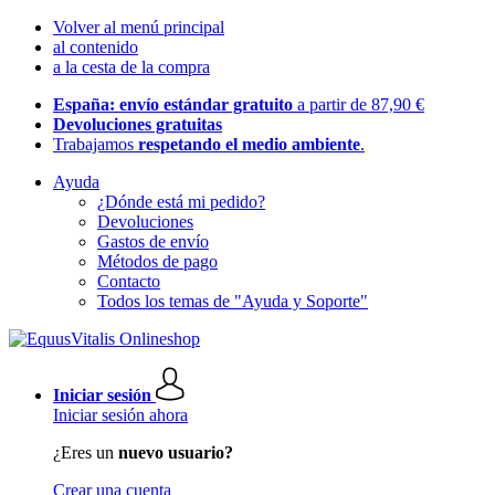
Volver al menú principal
al contenido
a la cesta de la compra
España: envío estándar gratuito
a partir de 87,90 €
Devoluciones gratuitas
Trabajamos
respetando el medio ambiente
.
Ayuda
¿Dónde está mi pedido?
Devoluciones
Gastos de envío
Métodos de pago
Contacto
Todos los temas de "Ayuda y Soporte"
Iniciar sesión
Iniciar sesión ahora
¿Eres un
nuevo usuario?
Crear una cuenta