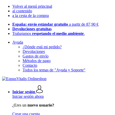
Volver al menú principal
al contenido
a la cesta de la compra
España: envío estándar gratuito
a partir de 87,90 €
Devoluciones gratuitas
Trabajamos
respetando el medio ambiente
.
Ayuda
¿Dónde está mi pedido?
Devoluciones
Gastos de envío
Métodos de pago
Contacto
Todos los temas de "Ayuda y Soporte"
Iniciar sesión
Iniciar sesión ahora
¿Eres un
nuevo usuario?
Crear una cuenta