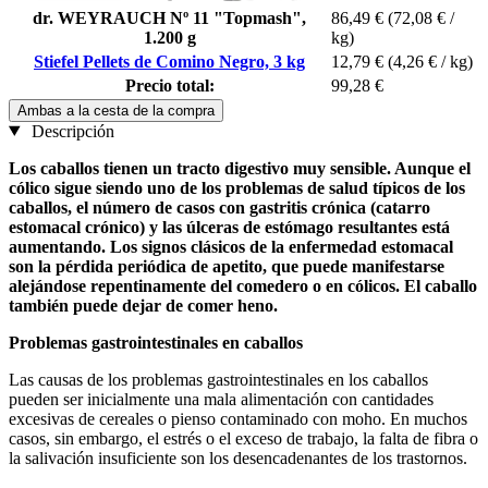
dr. WEYRAUCH Nº 11 "Topmash",
86,49 €
(72,08 € /
1.200 g
kg)
Stiefel Pellets de Comino Negro, 3 kg
12,79 €
(4,26 € / kg)
Precio total:
99,28 €
Ambas a la cesta de la compra
Descripción
Los caballos tienen un tracto digestivo muy sensible. Aunque el
cólico sigue siendo uno de los problemas de salud típicos de los
caballos, el número de casos con gastritis crónica (catarro
estomacal crónico) y las úlceras de estómago resultantes está
aumentando. Los signos clásicos de la enfermedad estomacal
son la pérdida periódica de apetito, que puede manifestarse
alejándose repentinamente del comedero o en cólicos. El caballo
también puede dejar de comer heno.
Problemas gastrointestinales en caballos
Las causas de los problemas gastrointestinales en los caballos
pueden ser inicialmente una mala alimentación con cantidades
excesivas de cereales o pienso contaminado con moho. En muchos
casos, sin embargo, el estrés o el exceso de trabajo, la falta de fibra o
la salivación insuficiente son los desencadenantes de los trastornos.