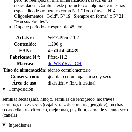
pero no reemplazan una mineralización basada en las
necesidades. Combina este producto con alguna de nuestras
especialidades minerales como N°1 "Todo fluye", N°4
Oligoelementos "Gold", N°19 "Siempre en forma" o N°21
"Huesos Fuertes".
Dopaje: período de espera de 48 horas.
Art.-Nr.:
WEY-Pferd-11.2
Contenido:
1.200 g
EAN:
4260614540439
Fabricante N.º:
Pferd-11.2
Marcas:
dr. WEYRAUCH
Tipo de alimentación:
pienso complementario
Conservación:
guárdalo en un lugar fresco y seco
Área de uso:
digestión y flora intestinal
Composición
semillas secas (anís, hinojo, semillas de fenogreco, alcaravea,
comino), raíces secas (regaliz, raíz de cúrcuma, jengibre), hierbas
secas (cilantro, citronela, mejorana), psyllium, carne de vacuno seca
(canela)
Ingredientes