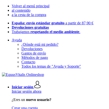
Volver al menú principal
al contenido
a la cesta de la compra
España: envío estándar gratuito
a partir de 87,90 €
Devoluciones gratuitas
Trabajamos
respetando el medio ambiente
.
Ayuda
¿Dónde está mi pedido?
Devoluciones
Gastos de envío
Métodos de pago
Contacto
Todos los temas de "Ayuda y Soporte"
Iniciar sesión
Iniciar sesión ahora
¿Eres un
nuevo usuario?
Crear una cuenta