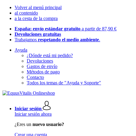
Volver al menú principal
al contenido
a la cesta de la compra
España: envío estándar gratuito
a partir de 87,90 €
Devoluciones gratuitas
Trabajamos
respetando el medio ambiente
.
Ayuda
¿Dónde está mi pedido?
Devoluciones
Gastos de envío
Métodos de pago
Contacto
Todos los temas de "Ayuda y Soporte"
Iniciar sesión
Iniciar sesión ahora
¿Eres un
nuevo usuario?
Crear una cuenta