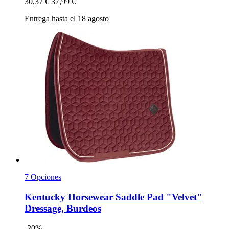
30,37 €
37,99 €
Entrega hasta el 18 agosto
7 Opciones
Kentucky Horsewear
Saddle Pad "Velvet"
Dressage, Burdeos
-20%