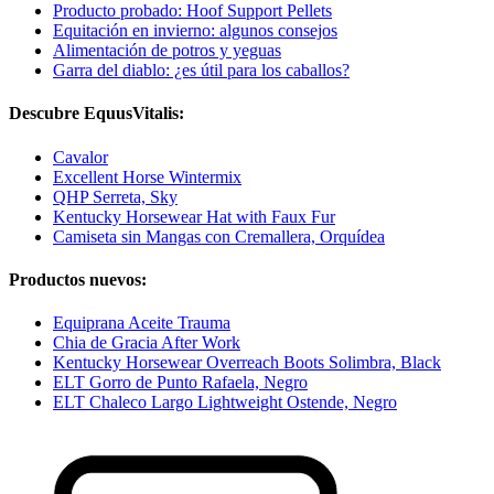
Producto probado: Hoof Support Pellets
Equitación en invierno: algunos consejos
Alimentación de potros y yeguas
Garra del diablo: ¿es útil para los caballos?
Descubre EquusVitalis:
Cavalor
Excellent Horse Wintermix
QHP Serreta, Sky
Kentucky Horsewear Hat with Faux Fur
Camiseta sin Mangas con Cremallera, Orquídea
Productos nuevos:
Equiprana Aceite Trauma
Chia de Gracia After Work
Kentucky Horsewear Overreach Boots Solimbra, Black
ELT Gorro de Punto Rafaela, Negro
ELT Chaleco Largo Lightweight Ostende, Negro