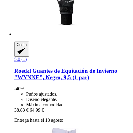
Cesta
5.0 (1)
Roeckl
Guantes de Equitación de Invierno
"WYNNE", Negro, 9,5 (1 par)
-40%
Puños ajustados.
Diseño elegante.
Máxima comodidad.
38,83 €
64,99 €
Entrega hasta el 18 agosto