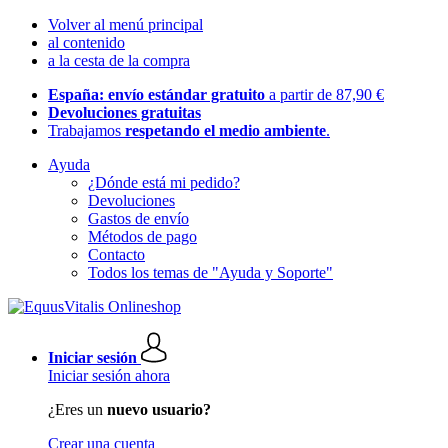
Volver al menú principal
al contenido
a la cesta de la compra
España: envío estándar gratuito
a partir de 87,90 €
Devoluciones gratuitas
Trabajamos
respetando el medio ambiente
.
Ayuda
¿Dónde está mi pedido?
Devoluciones
Gastos de envío
Métodos de pago
Contacto
Todos los temas de "Ayuda y Soporte"
Iniciar sesión
Iniciar sesión ahora
¿Eres un
nuevo usuario?
Crear una cuenta