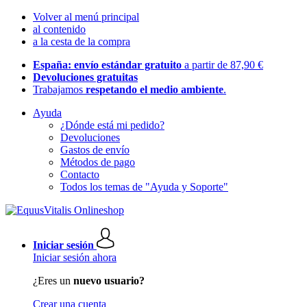
Volver al menú principal
al contenido
a la cesta de la compra
España: envío estándar gratuito
a partir de 87,90 €
Devoluciones gratuitas
Trabajamos
respetando el medio ambiente
.
Ayuda
¿Dónde está mi pedido?
Devoluciones
Gastos de envío
Métodos de pago
Contacto
Todos los temas de "Ayuda y Soporte"
Iniciar sesión
Iniciar sesión ahora
¿Eres un
nuevo usuario?
Crear una cuenta