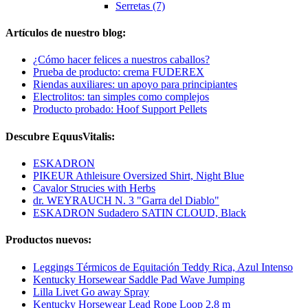
Serretas (7)
Artículos de nuestro blog:
¿Cómo hacer felices a nuestros caballos?
Prueba de producto: crema FUDEREX
Riendas auxiliares: un apoyo para principiantes
Electrolitos: tan simples como complejos
Producto probado: Hoof Support Pellets
Descubre EquusVitalis:
ESKADRON
PIKEUR Athleisure Oversized Shirt, Night Blue
Cavalor Strucies with Herbs
dr. WEYRAUCH N. 3 "Garra del Diablo"
ESKADRON Sudadero SATIN CLOUD, Black
Productos nuevos:
Leggings Térmicos de Equitación Teddy Rica, Azul Intenso
Kentucky Horsewear Saddle Pad Wave Jumping
Lilla Livet Go away Spray
Kentucky Horsewear Lead Rope Loop 2,8 m