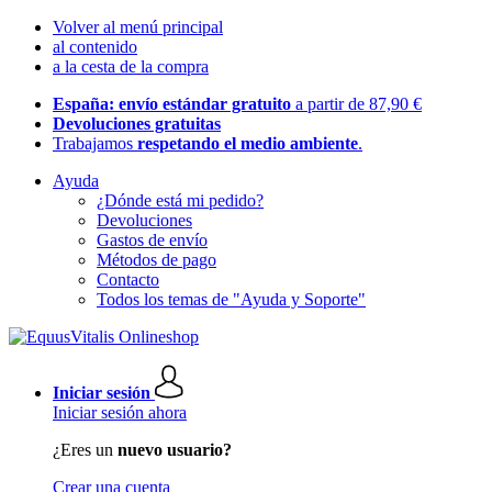
Volver al menú principal
al contenido
a la cesta de la compra
España: envío estándar gratuito
a partir de 87,90 €
Devoluciones gratuitas
Trabajamos
respetando el medio ambiente
.
Ayuda
¿Dónde está mi pedido?
Devoluciones
Gastos de envío
Métodos de pago
Contacto
Todos los temas de "Ayuda y Soporte"
Iniciar sesión
Iniciar sesión ahora
¿Eres un
nuevo usuario?
Crear una cuenta