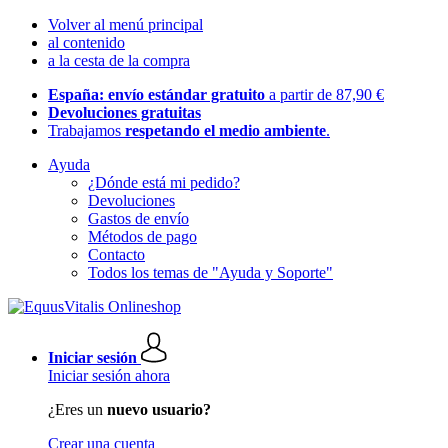
Volver al menú principal
al contenido
a la cesta de la compra
España: envío estándar gratuito
a partir de 87,90 €
Devoluciones gratuitas
Trabajamos
respetando el medio ambiente
.
Ayuda
¿Dónde está mi pedido?
Devoluciones
Gastos de envío
Métodos de pago
Contacto
Todos los temas de "Ayuda y Soporte"
Iniciar sesión
Iniciar sesión ahora
¿Eres un
nuevo usuario?
Crear una cuenta