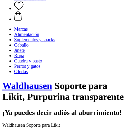
Marcas
Alimentación
Suplementos y snacks
Caballo
Jinete
Ropa
Cuadra y pasto
Perros y gatos
Ofertas
Waldhausen
Soporte para
Likit, Purpurina transparente
¡Ya puedes decir adiós al aburrimiento!
Waldhausen Soporte para Likit