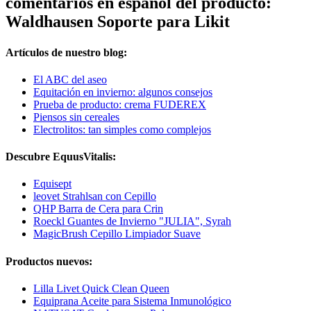
comentarios en español del producto:
Waldhausen Soporte para Likit
Artículos de nuestro blog:
El ABC del aseo
Equitación en invierno: algunos consejos
Prueba de producto: crema FUDEREX
Piensos sin cereales
Electrolitos: tan simples como complejos
Descubre EquusVitalis:
Equisept
leovet Strahlsan con Cepillo
QHP Barra de Cera para Crin
Roeckl Guantes de Invierno "JULIA", Syrah
MagicBrush Cepillo Limpiador Suave
Productos nuevos:
Lilla Livet Quick Clean Queen
Equiprana Aceite para Sistema Inmunológico