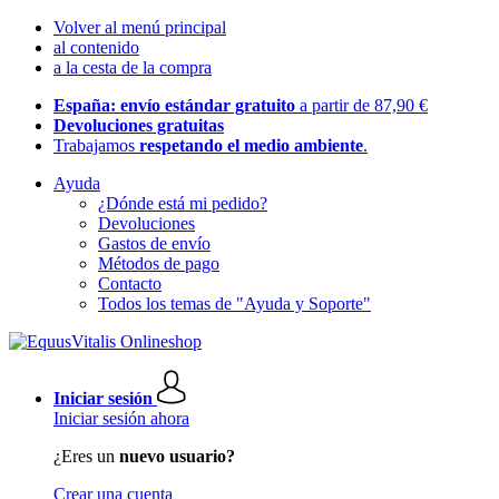
Volver al menú principal
al contenido
a la cesta de la compra
España: envío estándar gratuito
a partir de 87,90 €
Devoluciones gratuitas
Trabajamos
respetando el medio ambiente
.
Ayuda
¿Dónde está mi pedido?
Devoluciones
Gastos de envío
Métodos de pago
Contacto
Todos los temas de "Ayuda y Soporte"
Iniciar sesión
Iniciar sesión ahora
¿Eres un
nuevo usuario?
Crear una cuenta