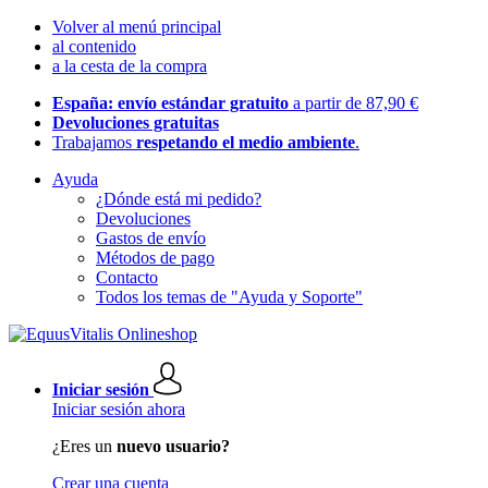
Volver al menú principal
al contenido
a la cesta de la compra
España: envío estándar gratuito
a partir de 87,90 €
Devoluciones gratuitas
Trabajamos
respetando el medio ambiente
.
Ayuda
¿Dónde está mi pedido?
Devoluciones
Gastos de envío
Métodos de pago
Contacto
Todos los temas de "Ayuda y Soporte"
Iniciar sesión
Iniciar sesión ahora
¿Eres un
nuevo usuario?
Crear una cuenta