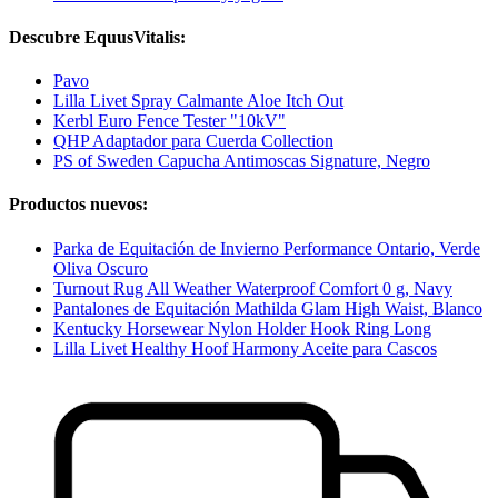
Descubre EquusVitalis:
Pavo
Lilla Livet Spray Calmante Aloe Itch Out
Kerbl Euro Fence Tester "10kV"
QHP Adaptador para Cuerda Collection
PS of Sweden Capucha Antimoscas Signature, Negro
Productos nuevos:
Parka de Equitación de Invierno Performance Ontario, Verde
Oliva Oscuro
Turnout Rug All Weather Waterproof Comfort 0 g, Navy
Pantalones de Equitación Mathilda Glam High Waist, Blanco
Kentucky Horsewear Nylon Holder Hook Ring Long
Lilla Livet Healthy Hoof Harmony Aceite para Cascos