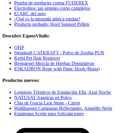
Prueba de producto: crema FUDEREX
Electrolitos: tan simples como complejos
El ABC del aseo
¿Qué es la miopatía atípica equina?
Producto probado: Hoof Support Pellets
Descubre EquusVitalis:
QHP
Steinkraft CATKRAFT - Polvo de Zeolita PUR
Kerbl Pet Hair Remover
Bergsiegel Mezcla de Hierbas Depurativas
ESKADRON Rope with Panic Hook (Brass)
Productos nuevos:
Leggings Térmicos de Equitación Ella, Azul Noche
NATUSAT Agaricus en Polvo
Chia de Gracia Lick Stone - Carrot
Waldhausen Campanas Reflectantes, Amarillo Neón
Equiprana Aceite para Articulaciones