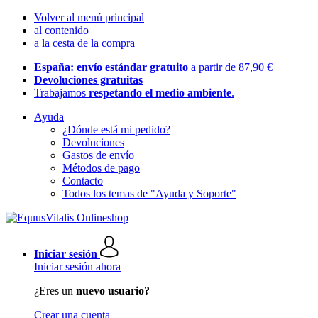
Volver al menú principal
al contenido
a la cesta de la compra
España: envío estándar gratuito
a partir de 87,90 €
Devoluciones gratuitas
Trabajamos
respetando el medio ambiente
.
Ayuda
¿Dónde está mi pedido?
Devoluciones
Gastos de envío
Métodos de pago
Contacto
Todos los temas de "Ayuda y Soporte"
Iniciar sesión
Iniciar sesión ahora
¿Eres un
nuevo usuario?
Crear una cuenta