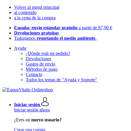
Volver al menú principal
al contenido
a la cesta de la compra
España: envío estándar gratuito
a partir de 87,90 €
Devoluciones gratuitas
Trabajamos
respetando el medio ambiente
.
Ayuda
¿Dónde está mi pedido?
Devoluciones
Gastos de envío
Métodos de pago
Contacto
Todos los temas de "Ayuda y Soporte"
Iniciar sesión
Iniciar sesión ahora
¿Eres un
nuevo usuario?
Crear una cuenta