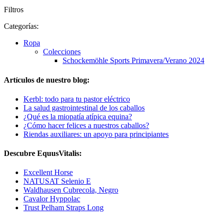
Filtros
Categorías:
Ropa
Colecciones
Schockemöhle Sports Primavera/Verano 2024
Artículos de nuestro blog:
Kerbl: todo para tu pastor eléctrico
La salud gastrointestinal de los caballos
¿Qué es la miopatía atípica equina?
¿Cómo hacer felices a nuestros caballos?
Riendas auxiliares: un apoyo para principiantes
Descubre EquusVitalis:
Excellent Horse
NATUSAT Selenio E
Waldhausen Cubrecola, Negro
Cavalor Hyppolac
Trust Pelham Straps Long