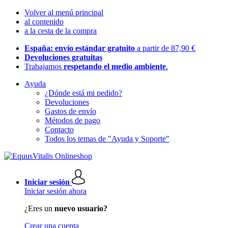
Volver al menú principal
al contenido
a la cesta de la compra
España: envío estándar gratuito
a partir de 87,90 €
Devoluciones gratuitas
Trabajamos
respetando el medio ambiente
.
Ayuda
¿Dónde está mi pedido?
Devoluciones
Gastos de envío
Métodos de pago
Contacto
Todos los temas de "Ayuda y Soporte"
Iniciar sesión
Iniciar sesión ahora
¿Eres un
nuevo usuario?
Crear una cuenta