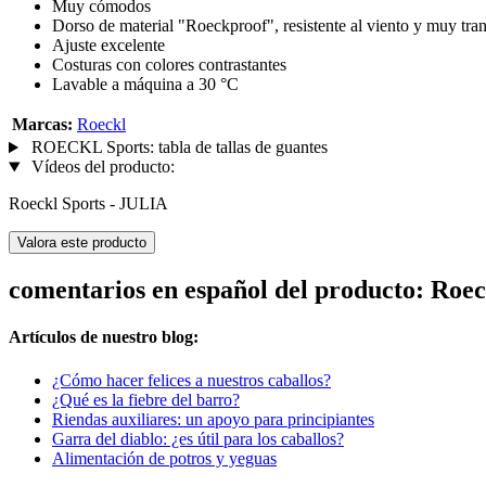
Muy cómodos
Dorso de material "Roeckproof", resistente al viento y muy tran
Ajuste excelente
Costuras con colores contrastantes
Lavable a máquina a 30 °C
Marcas:
Roeckl
ROECKL Sports: tabla de tallas de guantes
Vídeos del producto:
Roeckl Sports - JULIA
Valora este producto
comentarios en español del producto: Roec
Artículos de nuestro blog:
¿Cómo hacer felices a nuestros caballos?
¿Qué es la fiebre del barro?
Riendas auxiliares: un apoyo para principiantes
Garra del diablo: ¿es útil para los caballos?
Alimentación de potros y yeguas