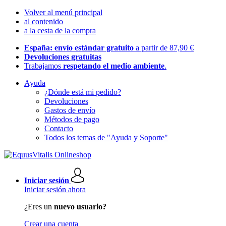
Volver al menú principal
al contenido
a la cesta de la compra
España: envío estándar gratuito
a partir de 87,90 €
Devoluciones gratuitas
Trabajamos
respetando el medio ambiente
.
Ayuda
¿Dónde está mi pedido?
Devoluciones
Gastos de envío
Métodos de pago
Contacto
Todos los temas de "Ayuda y Soporte"
Iniciar sesión
Iniciar sesión ahora
¿Eres un
nuevo usuario?
Crear una cuenta