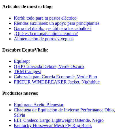
Artículos de nuestro blog:
Kerbl: todo para tu pastor eléctrico
Riendas auxiliares: un apoyo para principiantes
Garra del diablo: ¿es útil para los caballos?
¿Qué es la miopatía atípica equina?
Alimentación de potros y yeguas
Descubre EquusVitalis:
Equisept
QHP Cabezada Deluxe, Verde Oscuro
TRM Canigest
Cabezada para Cuerda Economic, Verde Pino
PIKEUR WINDBREAKER Jacket, Nightblue
Productos nuevos:
Equiprana Aceite Bienestar
Chaqueta de Equitación de Invierno Performance Ohio,
Salvia
ELT Chaleco Largo Lightweight Ostende, Negro
Kentucky Horsewear Mesh Fly Rug Black